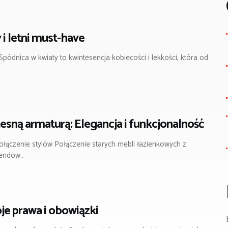
i letni must-have
ódnica w kwiaty to kwintesencja kobiecości i lekkości, która od
sną armaturą: Elegancja i funkcjonalność
łączenie stylów Połączenie starych mebli łazienkowych z
rendów…
e prawa i obowiązki