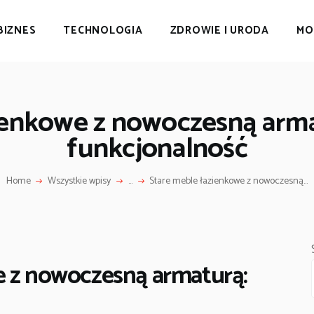
BIZNES
TECHNOLOGIA
ZDROWIE I URODA
MO
ienkowe z nowoczesną armat
funkcjonalność
Home
Wszystkie wpisy
...
Stare meble łazienkowe z nowoczesną...
e z nowoczesną armaturą: