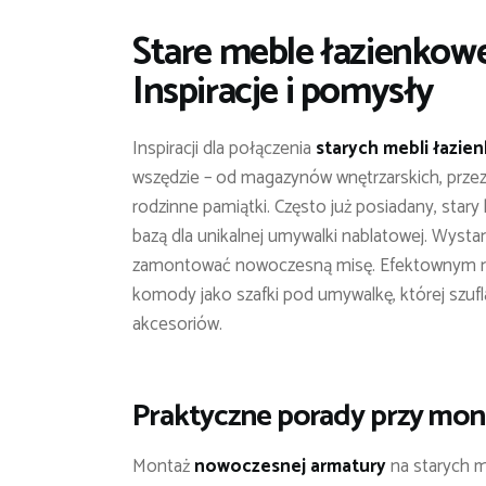
Stare meble łazienkow
Inspiracje i pomysły
Inspiracji dla połączenia
starych mebli łazi
wszędzie – od magazynów wnętrzarskich, przez 
rodzinne pamiątki. Często już posiadany, star
bazą dla unikalnej umywalki nablatowej. Wysta
zamontować nowoczesną misę. Efektownym ro
komody jako szafki pod umywalkę, której szuf
akcesoriów.
Praktyczne porady przy mon
Montaż
nowoczesnej armatury
na starych m