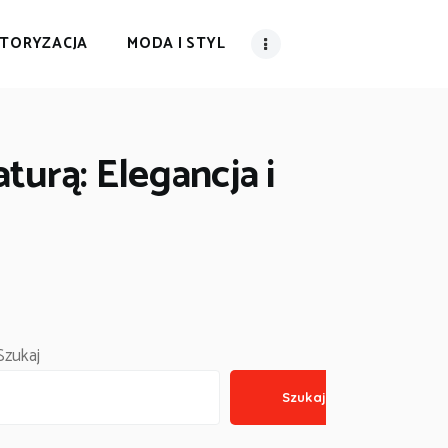
TORYZACJA
MODA I STYL
urą: Elegancja i
Szukaj
Szukaj