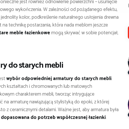
onieczne jest również odnowienie powierzchni – usunięcie
ie nowego wykończenia. W zależności od pożądanego efektu,
ednolity kolor, podkreślenie naturalnego usłojenia drewna
et na technikę postarzania, która nada meblom jeszcze
tare meble łazienkowe
mogą skrywać w sobie potencjał,
y do starych mebli
est
wybór odpowiedniej armatury do starych mebli
.
nych kształtach i chromowanych lub matowych
tkowym charakterem mebli, tworząc intrygujące
 na armaturę nawiązującą stylistyką do epoki, z której
ęsto z ceramicznymi detalami. Ważne jest, aby armatura była
i dopasowana do potrzeb współczesnej łazienki
.