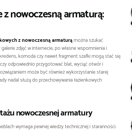
e z nowoczesną armaturą:
enkowych z nowoczesną armaturą
można szukać
galerie zdjęć w internecie, po własne wspomnienia i
y kredens, komoda czy nawet fragment szafki mogą stać się
rczy odpowiednio przygotować blat, wyciąć otwór i
związaniem może być również wykorzystanie starej
lady nadal służą do przechowywania łazienkowych
tażu nowoczesnej armatury
eblach wymaga pewnej wiedzy technicznej i staranności.