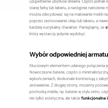
uzupełnienie ubytków drewna. Często jednak k
starej farby lub lakieru, a następnie nałożen
można zdecydować się na malowanie mebli na j
poprzez zastosowanie oleju lub lakieru, a naw
bardziej rustykalny charakter. Pamiętajmy, że
s
który wystarczy jedynie wydobyć.
Wybór odpowiedniej armatur
Kluczowym elementem udanego połączenia j
Nowoczesne baterie, często o minimalistycz
wykończeniach, doskonale kontrastują z zaby
zestawienie. Z drugiej strony, możemy postawić
pochodzą meble, np. baterie w stylu retro, cz
nie tylko estetyczna, ale także
funkcjonalna 