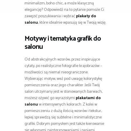
minimalizm, boho chic, a może klasyczną
elegancję? Odpowiedź na to pytanie pomoże Ci
zawęzić poszukiwania i wybrać
plakaty do
salonu
, które idealnie wpasują się w Twoją wizję.
Motywy i tematyka grafik do
salonu
Od abstrakcyjnych wzorów, przez inspirujące
cytaty, po realistyczne fotografie krajobrazów –
możliwości są niemal nieograniczone.
Wybierając motyw, weź pod uwagę kolorystykę
pomieszczenia oraz jego charakter. Jeśli Twój
salon utrzymany jest w stonowanych barwach,
możesz ożywić go wyrazistymi
plakatami do
salonu
w intensywnych kolorach. Z kolei w
pomieszczeniu z dużą ilością wzorów i tekstur,
lepiej sprawdzą się subtelne i minimalistyczne
grafiki. Dobrym pomysłem jest także kierowanie
się własnymi zainteresowaniami i pasjami.