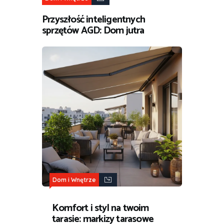
Przyszłość inteligentnych
sprzętów AGD: Dom jutra
Dom i Wnętrze
Komfort i styl na twoim
tarasie: markizy tarasowe