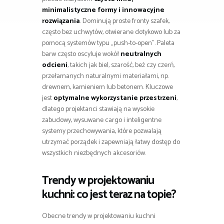
minimalistyczne formy i innowacyjne
rozwiązania
. Dominują proste fronty szafek,
często bez uchwytów, otwierane dotykowo lub za
pomocą systemów typu „push-to-open”. Paleta
barw często oscyluje wokół
neutralnych
odcieni
, takich jak biel, szarość, beż czy czerń,
przełamanych naturalnymi materiałami, np.
drewnem, kamieniem lub betonem. Kluczowe
jest
optymalne wykorzystanie przestrzeni
,
dlatego projektanci stawiają na wysokie
zabudowy, wysuwane cargo i inteligentne
systemy przechowywania, które pozwalają
utrzymać porządek i zapewniają łatwy dostęp do
wszystkich niezbędnych akcesoriów.
Trendy w projektowaniu
kuchni: co jest teraz na topie?
Obecne trendy w projektowaniu kuchni