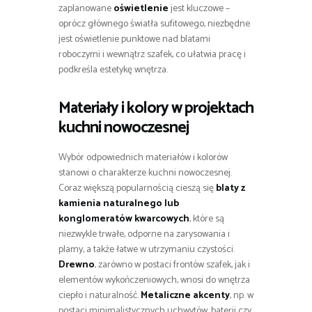
zaplanowane
oświetlenie
jest kluczowe –
oprócz głównego światła sufitowego, niezbędne
jest oświetlenie punktowe nad blatami
roboczymi i wewnątrz szafek, co ułatwia pracę i
podkreśla estetykę wnętrza.
Materiały i kolory w projektach
kuchni nowoczesnej
Wybór odpowiednich materiałów i kolorów
stanowi o charakterze kuchni nowoczesnej.
Coraz większą popularnością cieszą się
blaty z
kamienia naturalnego lub
konglomeratów kwarcowych
, które są
niezwykle trwałe, odporne na zarysowania i
plamy, a także łatwe w utrzymaniu czystości.
Drewno
, zarówno w postaci frontów szafek, jak i
elementów wykończeniowych, wnosi do wnętrza
ciepło i naturalność.
Metaliczne akcenty
, np. w
postaci minimalistycznych uchwytów, baterii czy