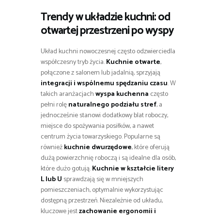
Trendy w układzie kuchni: od
otwartej przestrzeni po wyspy
Układ kuchni nowoczesnej często odzwierciedla
współczesny tryb życia.
Kuchnie otwarte
,
połączone z salonem lub jadalnią, sprzyjają
integracji i wspólnemu spędzaniu czasu
. W
takich aranżacjach
wyspa kuchenna
często
pełni rolę
naturalnego podziału stref
, a
jednocześnie stanowi dodatkowy blat roboczy,
miejsce do spożywania posiłków, a nawet
centrum życia towarzyskiego. Popularne są
również
kuchnie dwurzędowe
, które oferują
dużą powierzchnię roboczą i są idealne dla osób,
które dużo gotują.
Kuchnie w kształcie litery
L lub U
sprawdzają się w mniejszych
pomieszczeniach, optymalnie wykorzystując
dostępną przestrzeń. Niezależnie od układu,
kluczowe jest
zachowanie ergonomii i