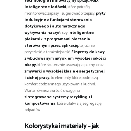
technologie i innowacyjny sprzęt AGD
.
Inteligentne lodówki
, które potrafią
monitorować zapasy i sugerować przepisy,
płyty
indukcyjne z funkcjami sterowania
dotykowego i automatycznego
wykrywania naczyń
, czy
inteligentne
piekarniki z programami pieczenia
sterowanymi przez aplikację
, to już nie
przyszłość, a teraźniejszość.
Ekspresy do kawy
z wbudowanym młynkiem
,
wysokiej jakości
okapy
, które skutecznie usuwają zapachy, oraz
zmywarki o wysokiej klasie energetycznej
i cichej pracy
, to elementy, które podnoszą
komfort codziennego użytkowania kuchni.
Warto również zwrócić uwagę na
zintegrowane systemy recyklingu i
kompostowania
, które ułatwiają segregację
odpadów.
Kolorystyka i materiały – jak