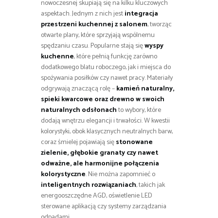
nowoczesnej skupiają się na kilku kluczowych
aspektach. Jednym z nich jest
integracja
przestrzeni kuchennej z salonem
, tworząc
otwarte plany, które sprzyjają wspólnemu
spędzaniu czasu. Popularne stają się
wyspy
kuchenne
, które pełnią funkcję zarówno
dodatkowego blatu roboczego, jak i miejsca do
spożywania posiłków czy nawet pracy. Materiały
odgrywają znaczącą rolę –
kamień naturalny,
spieki kwarcowe oraz drewno w swoich
naturalnych odsłonach
to wybory, które
dodają wnętrzu elegancji i trwałości. W kwestii
kolorystyki, obok klasycznych neutralnych barw,
coraz śmielej pojawiają się
stonowane
zielenie, głębokie granaty czy nawet
odważne, ale harmonijne połączenia
kolorystyczne
. Nie można zapomnieć o
inteligentnych rozwiązaniach
, takich jak
energooszczędne AGD, oświetlenie LED
sterowane aplikacją czy systemy zarządzania
odpadami.