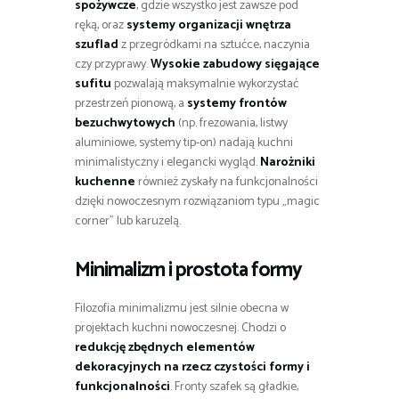
spożywcze
, gdzie wszystko jest zawsze pod
ręką, oraz
systemy organizacji wnętrza
szuflad
z przegródkami na sztućce, naczynia
czy przyprawy.
Wysokie zabudowy sięgające
sufitu
pozwalają maksymalnie wykorzystać
przestrzeń pionową, a
systemy frontów
bezuchwytowych
(np. frezowania, listwy
aluminiowe, systemy tip-on) nadają kuchni
minimalistyczny i elegancki wygląd.
Narożniki
kuchenne
również zyskały na funkcjonalności
dzięki nowoczesnym rozwiązaniom typu „magic
corner” lub karuzelą.
Minimalizm i prostota formy
Filozofia minimalizmu jest silnie obecna w
projektach kuchni nowoczesnej. Chodzi o
redukcję zbędnych elementów
dekoracyjnych na rzecz czystości formy i
funkcjonalności
. Fronty szafek są gładkie,