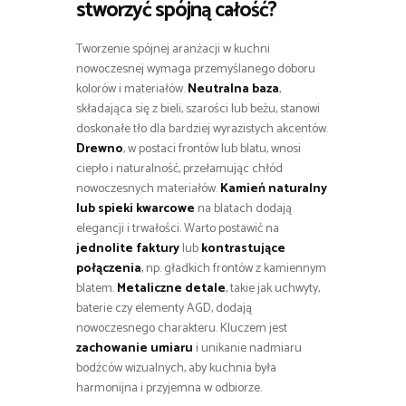
stworzyć spójną całość?
Tworzenie spójnej aranżacji w kuchni
nowoczesnej wymaga przemyślanego doboru
kolorów i materiałów.
Neutralna baza
,
składająca się z bieli, szarości lub beżu, stanowi
doskonałe tło dla bardziej wyrazistych akcentów.
Drewno
, w postaci frontów lub blatu, wnosi
ciepło i naturalność, przełamując chłód
nowoczesnych materiałów.
Kamień naturalny
lub spieki kwarcowe
na blatach dodają
elegancji i trwałości. Warto postawić na
jednolite faktury
lub
kontrastujące
połączenia
, np. gładkich frontów z kamiennym
blatem.
Metaliczne detale
, takie jak uchwyty,
baterie czy elementy AGD, dodają
nowoczesnego charakteru. Kluczem jest
zachowanie umiaru
i unikanie nadmiaru
bodźców wizualnych, aby kuchnia była
harmonijna i przyjemna w odbiorze.