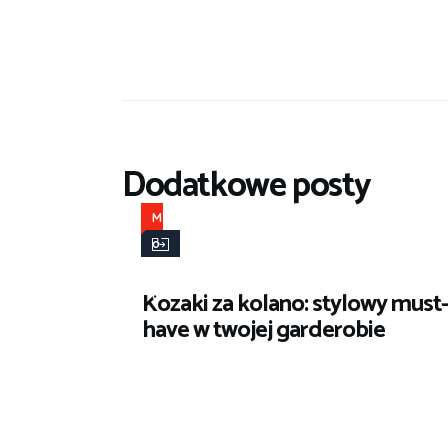
Dodatkowe posty
M
o
d
Kozaki za kolano: stylowy must-
a
have w twojej garderobie
i
s
t
y
l