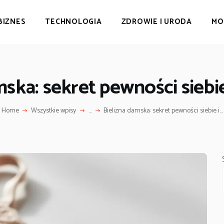
BIZNES
TECHNOLOGIA
ZDROWIE I URODA
MO
mska: sekret pewności siebi
Home
Wszystkie wpisy
...
Bielizna damska: sekret pewności siebie i...