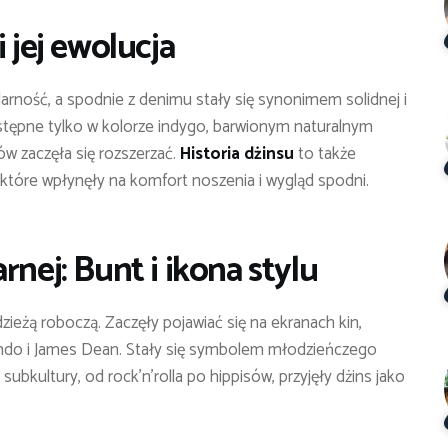
 jej ewolucja
arność, a spodnie z denimu stały się synonimem solidnej i
stępne tylko w kolorze indygo, barwionym naturalnym
ów zaczęła się rozszerzać.
Historia dżinsu
to także
które wpłynęły na komfort noszenia i wygląd spodni.
rnej: Bunt i ikona stylu
zieżą roboczą. Zaczęły pojawiać się na ekranach kin,
rando i James Dean. Stały się symbolem młodzieńczego
ubkultury, od rock’n’rolla po hippisów, przyjęły dżins jako