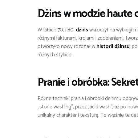
Dżins w modzie haute c
W latach 70. i 80.
dżins
wkroczył na wybiegi m
różnymi fakturami, krojami i zdobieniami, two
otworzyło nowy rozdział w
historii dżinsu
, p
różnych stylach.
Pranie i obróbka: Sekr
Różne techniki prania i obróbki denimu odgryw
„stone washing”, przez „acid wash”, aż po n
unikalny charakter i teksturę. To właśnie te de