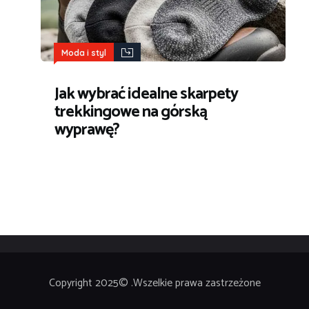
Moda i styl
Jak wybrać idealne skarpety
trekkingowe na górską
wyprawę?
Copyright 2025© .Wszelkie prawa zastrzeżone