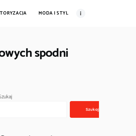
TORYZACJA
MODA I STYL
towych spodni
Szukaj
Szukaj