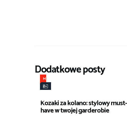
Dodatkowe posty
M
o
d
Kozaki za kolano: stylowy must-
a
have w twojej garderobie
i
s
t