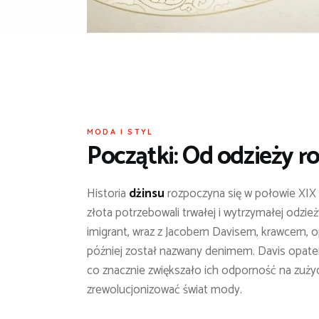
MODA I STYL
Początki: Od odzieży r
Historia
dżinsu
rozpoczyna się w połowie XIX w
złota potrzebowali trwałej i wytrzymałej odzie
imigrant, wraz z Jacobem Davisem, krawcem, 
później został nazwany denimem. Davis opate
co znacznie zwiększało ich odporność na zużyci
zrewolucjonizować świat mody.