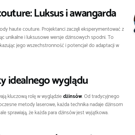
outure: Luksus i awangarda
ody haute couture. Projektanci zaczęli eksperymentować z
rząc unikalne i luksusowe wersje dżinsowych spodni. To
okazując jego wszechstronność i potencjał do adaptacji w
ety idealnego wyglądu
ają kluczową rolę w wyglądzie
dżinsów
. Od tradycyjnego
owoczesne metody laserowe, każda technika nadaje dżinsom
tale sprawiają, że każda para dżinsów jest wyjątkowa.