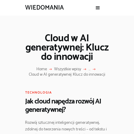
WIEDOMANIA
Cloud w AI
generatywnej: Klucz
do innowacji
Home
Wszystkie wpisy
...
Cloud w AI generatywnej: Klucz do innowacji
TECHNOLOGIA
Jak cloud napędza rozwój AI
generatywnej?
Rozwój sztucznej inteligencji generatywnej,
zdolnej do tworzenia nowych treści – od tekstu i