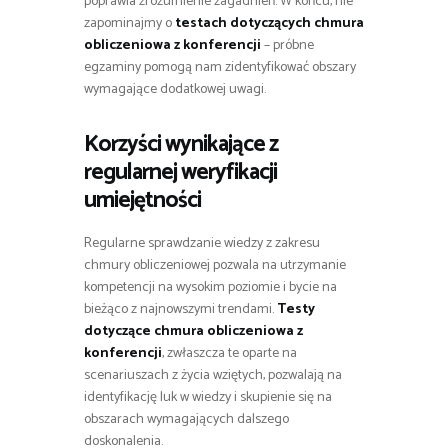
poprawia zrozumienie zagadnień. W końcu, nie
zapominajmy o
testach dotyczących chmura
obliczeniowa z konferencji
– próbne
egzaminy pomogą nam zidentyfikować obszary
wymagające dodatkowej uwagi.
Korzyści wynikające z
regularnej weryfikacji
umiejętności
Regularne sprawdzanie wiedzy z zakresu
chmury obliczeniowej pozwala na utrzymanie
kompetencji na wysokim poziomie i bycie na
bieżąco z najnowszymi trendami.
Testy
dotyczące chmura obliczeniowa z
konferencji
, zwłaszcza te oparte na
scenariuszach z życia wziętych, pozwalają na
identyfikację luk w wiedzy i skupienie się na
obszarach wymagających dalszego
doskonalenia.