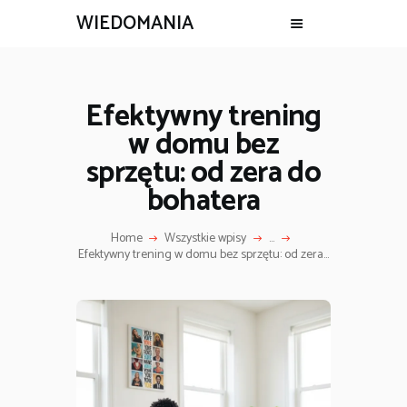
WIEDOMANIA
Efektywny trening
w domu bez
sprzętu: od zera do
bohatera
Home
Wszystkie wpisy
...
Efektywny trening w domu bez sprzętu: od zera...