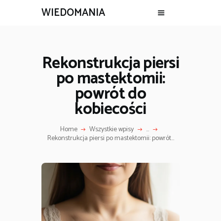
WIEDOMANIA
Rekonstrukcja piersi
po mastektomii:
powrót do
kobiecości
Home
Wszystkie wpisy
...
Rekonstrukcja piersi po mastektomii: powrót...