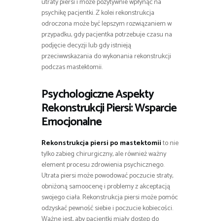
utraty piersi i może pozytywnie wpłynąć na
psychikę pacjentki. Z kolei rekonstrukcja
odroczona może być lepszym rozwiązaniem w
przypadku, gdy pacjentka potrzebuje czasu na
podjęcie decyzji lub gdy istnieją
przeciwwskazania do wykonania rekonstrukcji
podczas mastektomii.
Psychologiczne Aspekty
Rekonstrukcji Piersi: Wsparcie
Emocjonalne
Rekonstrukcja piersi po mastektomii
to nie
tylko zabieg chirurgiczny, ale również ważny
element procesu zdrowienia psychicznego.
Utrata piersi może powodować poczucie straty,
obniżoną samoocenę i problemy z akceptacją
swojego ciała. Rekonstrukcja piersi może pomóc
odzyskać pewność siebie i poczucie kobiecości.
Ważne jest, aby pacjentki miały dostęp do