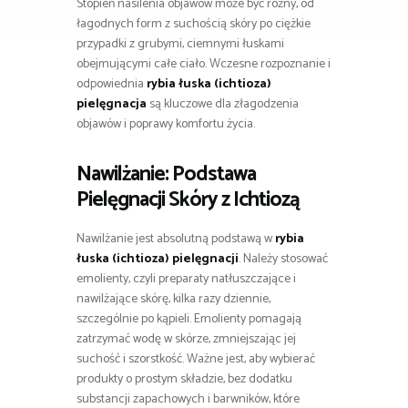
Stopień nasilenia objawów może być różny, od
łagodnych form z suchością skóry po ciężkie
przypadki z grubymi, ciemnymi łuskami
obejmującymi całe ciało. Wczesne rozpoznanie i
odpowiednia
rybia łuska (ichtioza)
pielęgnacja
są kluczowe dla złagodzenia
objawów i poprawy komfortu życia.
Nawilżanie: Podstawa
Pielęgnacji Skóry z Ichtiozą
Nawilżanie jest absolutną podstawą w
rybia
łuska (ichtioza) pielęgnacji
. Należy stosować
emolienty, czyli preparaty natłuszczające i
nawilżające skórę, kilka razy dziennie,
szczególnie po kąpieli. Emolienty pomagają
zatrzymać wodę w skórze, zmniejszając jej
suchość i szorstkość. Ważne jest, aby wybierać
produkty o prostym składzie, bez dodatku
substancji zapachowych i barwników, które