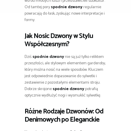
wśród młodych ludzi i przedstawicieli subkultur.
Od tamtej pory
spodnie dzwony
regularnie
powracają do łask, zyskując nowe interpretacje i
formy.
Jak Nosic Dzwony w Stylu
Współczesnym?
Dziś
spodnie dzwony
nie są już tylko reliktem
przeszłości, ale stylowym elementem garderoby,
który można nosić na wiele sposobów. Kluczem
jest odpowiednie dopasowanie do sylwetki i
zestawienie z pozostałymi elementami stroju.
Dobrze skrojone
spodnie dzwony
potrafią
optycznie wydłużyć nogi i wysmuklić sylwetkę.
Różne Rodzaje Dzwonów: Od
Denimowych po Eleganckie