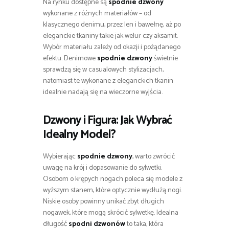
Na rynku dostępne są
spodnie dzwony
wykonane z różnych materiałów – od
klasycznego denimu, przez len i bawełnę, aż po
eleganckie tkaniny takie jak welur czy aksamit.
Wybór materiału zależy od okazji i pożądanego
efektu. Denimowe
spodnie dzwony
świetnie
sprawdzą się w casualowych stylizacjach,
natomiast te wykonane z eleganckich tkanin
idealnie nadają się na wieczorne wyjścia.
Dzwony i Figura: Jak Wybrać
Idealny Model?
Wybierając
spodnie dzwony
, warto zwrócić
uwagę na krój i dopasowanie do sylwetki.
Osobom o krępych nogach poleca się modele z
wyższym stanem, które optycznie wydłużą nogi.
Niskie osoby powinny unikać zbyt długich
nogawek, które mogą skrócić sylwetkę. Idealna
długość
spodni dzwonów
to taka, która